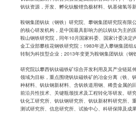
钒钛资源，开发、孵化钛酸锂负极材料、钒基储氢等
鞍钢集团钒钛（钢铁）研究院、攀钢集团研究院有限公
的核心研发机构，是中国最具影响力的以钒钛为主的
10
鞍山钢铁研究院，同年
月国家科委、国家计委决定
1983
金工业部攀枝花钢铁研究院；
年进入攀钢集团组
2013
转制为科技型企业；
年变更为鞍钢集团钒钛（钢
研究院以攀西钒钛磁铁矿综合开发利用及其产业链延
领域为目标，重点围绕钒钛磁铁矿的冶金分离（铁、
种材料、钒钛钢新材料、含钒铁道用钢、稀贵金属的
前沿共性技术、关键瓶颈技术及工程转化等研发。研
钛化工研究所、钒钛钢研究所、钒钛新材料研究所、
测试研究所、信息研究所、试验中心、科研保障及成