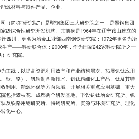
新能源材料与器件产品、企业。
司（简称“研究院”）是鞍钢集团三大研究院之一，是攀钢集团
1964
国家级综合性研究开发机构。其前身是
年在辽宁鞍山建立的
1972
内迁四川，更名为冶金工业部西南钢铁研究院；
年更名为冶
2000
242
成生产——科研联合体；
年，作为国家
家科研院所之一
铁）研究院。
伸为主线，以提高资源利用效率和产业结构层次、拓展钒钛应用
钒、钛、铬）、钒钛制备新技术、钒钛精细化工产品、钛及其特
回收利用、能源环保等方向领域，开展相关重点应用基础、重大
究院包括攀枝花、成都两个研发基地。下设钒钛冶金研究所、钒
重轨及铁路用钢研究所、特钢研究所、资源与环境研究所、理化
果转化中心。