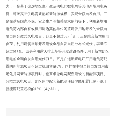
为：一是基于偏远地区生产生活供电的微电网等其他新增用电负
荷，可按实际供电需要配置新能源规模，实现全额自发自用。二
是在满足国家环保、安全生产等相关要求的前提下，利用新增用
电负荷内部自有或租用周边其他单位闲置建设用地开发的全额自
发自用分散式风电项目，容量不超过
5
万千瓦；三是结合新增用电
负荷，利用建筑屋顶开发建设全额自发自用分布式光伏，容量不
超过
6
兆瓦。四是利用露天排土场等开发建设条件，用于新增矿区
用电的全额自发自用光伏项目。五是在运燃煤电厂厂用电负荷配
置的新能源项目不超过机组容量
8%
。同样在申报全额自发自用市
场化并网新能源项目时，也要求微电网配套建设的新能源项目、
分散式风电项目、矿区用电配套新能源项目储能配置比例不低于
新能源配置规模的
15%
（
4
小时）。