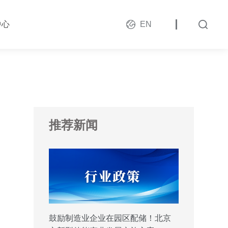
中心
EN
推荐新闻
鼓励制造业企业在园区配储！北京