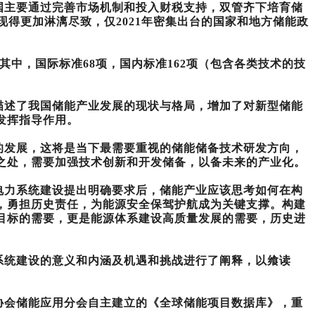
国主要通过完善市场机制和投入财税支持，双管齐下培育储
现得更加淋漓尽致，仅2021年密集出台的国家和地方储能政
其中，国际标准68项，国内标准162项（包含各类技术的技
描述了我国储能产业发展的现状与格局，增加了对新型储能
发挥指导作用。
的发展，这将是当下最需要重视的储能储备技术研发方向，
之处，需要加强技术创新和开发储备，以备未来的产业化。
电力系统建设提出明确要求后，储能产业应该思考如何在构
，勇担历史责任，为能源安全保驾护航成为关键支撑。构建
目标的需要，更是能源体系建设高质量发展的需要，历史进
系统建设的意义和内涵及机遇和挑战进行了阐释，以飨读
协会储能应用分会自主建立的《全球储能项目数据库》，重