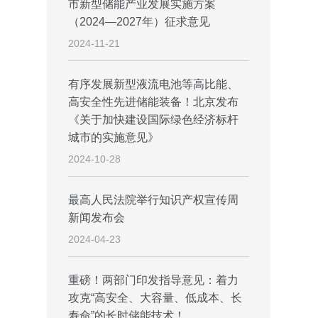
市新型储能产业发展实施方案
（2024—2027年）征求意见
2024-11-21
有序发展新型液流电池等高比能、
高安全性先进储能装备！北京发布
《关于加快建设国际绿色经济标杆
城市的实施意见》
2024-10-28
最高人民法院举行知识产权宣传周
新闻发布会
2024-04-23
重磅！两部门印发指导意见：着力
攻克“高安全、大容量、低成本、长
寿命”的长时储能技术！