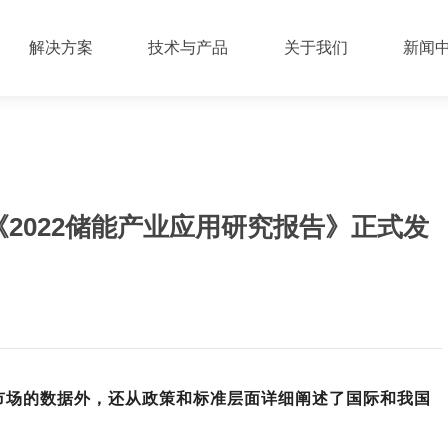
解决方案
技术与产品
关于我们
新闻
2022储能产业应用研究报告》正式发
2
市场的数据外，还从政策和标准层面详细阐述了国际和我国