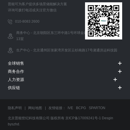
普能可为客户提供多场景储能解决方案
详询可拨打电话或关注官方微信
010-8083 2600
商务中心 - 北京朝阳区东三环中路1号环球金融中心办公西塔5层12-
13室
生产中心 - 北京通州区张家湾开发区云杉南路17号潞通洪运科技园
全球销售
商务合作
人力资源
供应链
隐私声明
|
网站地图
| 友情链接：
IVE
BCPG
SPARTON
北京普能世纪科技有限公司 版权所有
京ICP备17009241号-1
Desgin
byszhd.