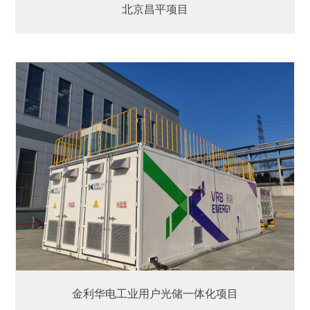
北京昌平项目
金利华电工业用户光储一体化项目