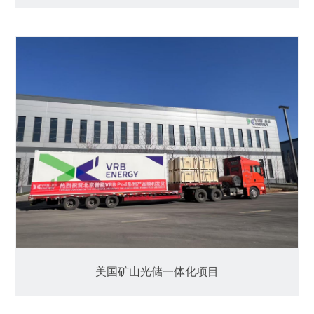
美国矿山光储一体化项目