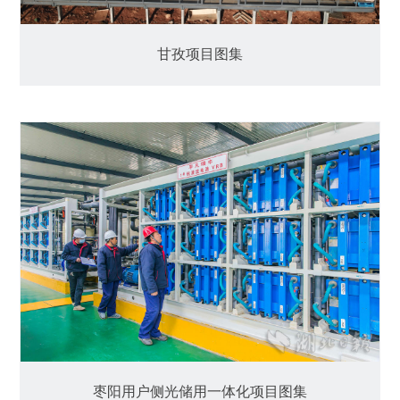
甘孜项目图集
枣阳用户侧光储用一体化项目图集