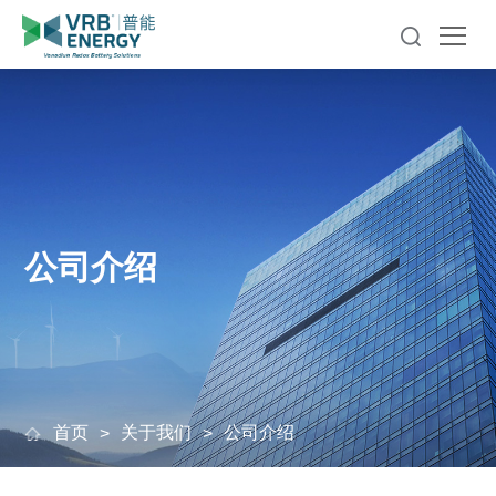
公司介绍
首页
关于我们
公司介绍
>
>