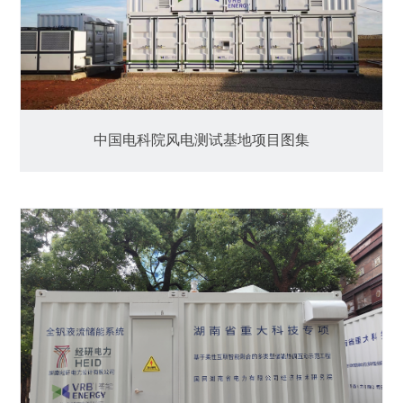
中国电科院风电测试基地项目图集