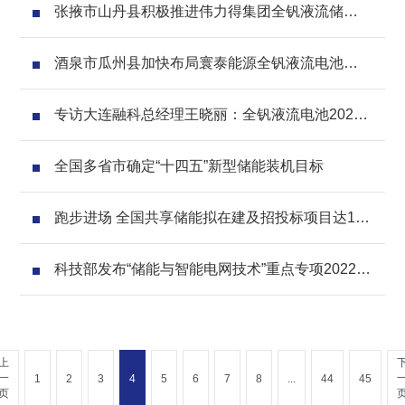
张掖市山丹县积极推进伟力得集团全钒液流储能
项目
酒泉市瓜州县加快布局寰泰能源全钒液流电池储
能产业发展
专访大连融科总经理王晓丽：全钒液流电池2025
年将凸显竞争优势
全国多省市确定“十四五”新型储能装机目标
跑步进场 全国共享储能拟在建及招投标项目达109
个
科技部发布“储能与智能电网技术”重点专项2022年
度项目申报指南
上
一
1
2
3
4
5
6
7
8
...
44
45
页