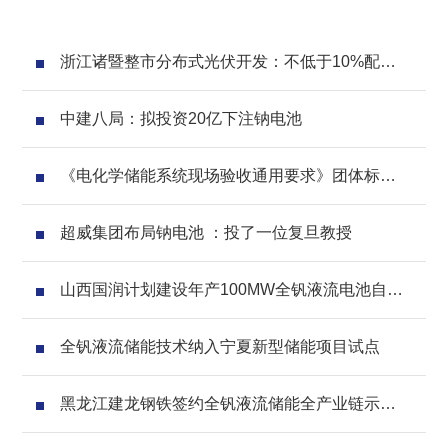
浙江诸暨整市分布式光伏开发：不低于10%配建
储能
中建八局：拟投资20亿下注钠电池
《电化学储能系统现场验收通用要求》团体标准
第二次工作会议顺利召开
超威集团布局钠电池 ：投了一位复旦教授
山西国润计划建设年产100MW全钒液流电池自动
化生产线
全钒液流储能技术纳入宁夏新型储能项目试点
黑龙江建龙钢铁签约全钒液流储能全产业链示范
基地