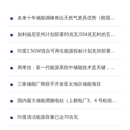
未来十年储能调峰将比天然气更具优势（附国内
政策分析）
加利福尼亚州计划部署85兆瓦/334兆瓦时的五个
储能项目
印度2.5GW混合可再生能源投标计划支持部署储
能设施
周孝信：新一代能源系统中储能技术是关键，
2030达100GW左右
三家储能厂商联手开发​​亚太地区储能项目
国内最大储能调频电站（上都电厂3、4 号机组蓄
电池储能辅助AGC 调频项目）进入试验阶段
印度清洁能源容量已达70吉瓦