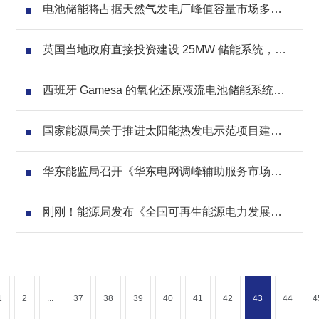
电池储能将占据天然气发电厂峰值容量市场多少
份额？
英国当地政府直接投资建设 25MW 储能系统，比
亚迪为其电池供应商
西班牙 Gamesa 的氧化还原液流电池储能系统投
运
国家能源局关于推进太阳能热发电示范项目建设
有关事项的通知
华东能监局召开《华东电网调峰辅助服务市场运
营规则》征求意见会议
刚刚！能源局发布《全国可再生能源电力发展监
测评价》
1
2
...
37
38
39
40
41
42
43
44
4