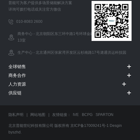
普能可为客户提供多场景储能解决方案
详询可拨打电话或关注官方微信
010-8083 2600
商务中心 - 北京朝阳区东三环中路1号环球金融中心办公西塔5层12-
13室
生产中心 - 北京通州区张家湾开发区云杉南路17号潞通洪运科技园
全球销售
商务合作
人力资源
供应链
隐私声明
|
网站地图
| 友情链接：
IVE
BCPG
SPARTON
北京普能世纪科技有限公司 版权所有
京ICP备17009241号-1
Desgin
byszhd.