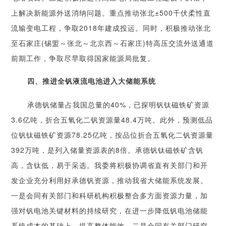
上解决新能源外送消纳问题。重点推动张北±500千伏柔性直
流输变电工程，争取2018年建成投运。同时，积极推动张北
至石家庄(锡盟～张北～北京西～石家庄)特高压交流外送通道
前期工作，争取尽早取得国家能源局批复。
四、推进全钒液流电池进入大储能系统
承德钒储量占我国总量的40%，已探明钒钛磁铁矿资源
3.6亿吨，折合五氧化二钒资源量48.4万吨。此外，预测低品
位钒钛磁铁矿资源78.25亿吨，按品位折合五氧化二钒资源量
392万吨，是列入储量资源表的8倍。承德钒钛磁铁矿含钒
高，含钛低，易于采选。我委将积极协调省直有关部门和开
发企业充分利用好承德钒资源，推动我省大储能系统发展。
一是会同有关部门和科研机构积极整合多方面资源力量，加
强对钒电池关键材料的持续研究，在进一步降低钒电池储能
系统成本的基础上，提高整体能效。二是会同有关部门研究