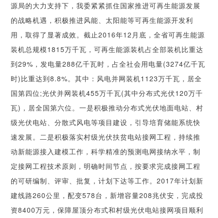
源局的大力支持下，我委紧紧抓住国家推进可再生能源发展
的战略机遇，积极推进风能、太阳能等可再生能源开发利
用，取得了显著成效。截止2016年12月底，全省可再生能源
装机总规模1815万千瓦，可再生能源装机占全部装机比重达
到29%，发电量288亿千瓦时，占全社会用电量(3274亿千瓦
时)比重达到8.8%。其中：风电并网装机1123万千瓦，居全
国第四位;光伏并网装机455万千瓦(其中分布式光伏120万千
瓦)，居全国第六位。一是积极推动分布式光伏地面电站、村
级光伏电站、分散式风电等项目建设，引导培育储能系统快
速发展。二是积极落实村级光伏扶贫电站接网工程，持续推
动新能源接入建模工作，科学精准的预测电网接纳水平，制
定接网工程技术原则，明确时间节点，按要求完成接网工程
的可研编制、评审、批复，计划下达等工作。2017年计划新
建线路260公里，配变578台，新增容量208兆伏安，完成投
资8400万元，保障屋顶分布式和村级光伏电站接网项目顺利