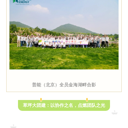
普能（北京）全员金海湖畔合影
草坪大团建：以协作之名，点燃团队之光