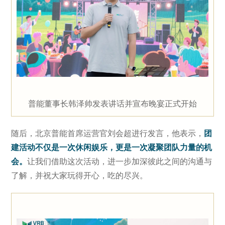
普能董事长韩泽帅发表讲话并宣布晚宴正式开始
随后，北京普能首席运营官刘会超进行发言，他表示，
团
建活动不仅是一次休闲娱乐，更是一次凝聚团队力量的机
会。
让我们借助这次活动，进一步加深彼此之间的沟通与
了解，并祝大家玩得开心，吃的尽兴。