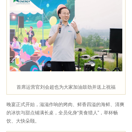
首席运营官刘会超也为大家加油鼓劲并送上祝福
晚宴正式开始，滋滋作响的烤肉、鲜香四溢的海鲜、清爽
的冰饮与甜点铺满长桌，全员化身“美食猎人”，举杯畅
饮、大快朵颐。