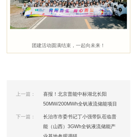
团建活动圆满结束，一起向未来！
上一篇：
喜报！北京普能中标湖北长阳
50MW/200MWh全钒液流储能项目
下一篇：
长治市市委书记丁小强带队莅临普
能（山西）3GWh全钒液流储能产
业基地参观调研