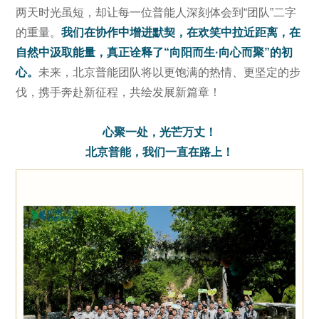
两天时光虽短，却让每一位普能人深刻体会到“团队”二字
的重量。
我们在协作中增进默契，在欢笑中拉近距离，在
自然中汲取能量，真正诠释了“向阳而生·向心而聚”的初
心。
未来，北京普能团队将以更饱满的热情、更坚定的步
伐，携手奔赴新征程，共绘发展新篇章！
心聚一处，光芒万丈！
北京普能，我们一直在路上！