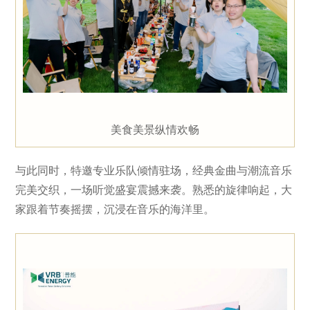
美食美景纵情欢畅
与此同时，特邀专业乐队倾情驻场，经典金曲与潮流音乐
完美交织，一场听觉盛宴震撼来袭。熟悉的旋律响起，大
家跟着节奏摇摆，沉浸在音乐的海洋里。