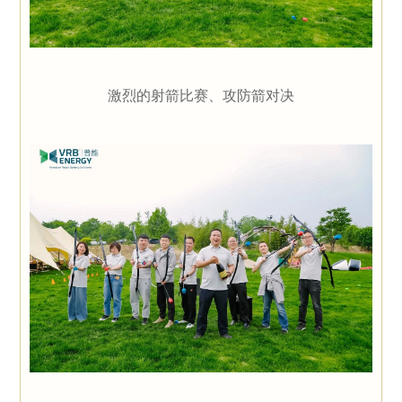
激烈的射箭比赛、攻防箭对决