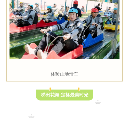
体验山地滑车
梯田花海:定格最美时光