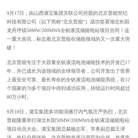
9月17日，由山西潞宝集团关联公司控股的北京普能世纪
科技有限公司（以下简称“北京普能”）成功签署湖北长阳
龙舟坪镇
50MW/200MWh
全钒液流储能电站项目合同！这
一重大喜讯，标志着北京普能在储能领域的又一次重大突
破！
北京普能专注于大容量
全钒液流电池
储能技术的开发已
17
年，并已成长为该领域的全球领导者，公司开发出了世界
上最安全可靠、最长寿命的全钒液流电池储能系统，在12
个国家的70多个项目中得到成功应用，持续运行时间超过
80万小时。
9月18日，潞宝集团多功能演播厅内气氛庄严热烈，北京
普能隆重举行湖北长阳50MW/200MWh全钒液流储能电站
项目动员大会。潞宝集团总裁杨志军、常务副总裁王泽
洋、执行总裁张瑜，北京普能首席运营官刘会超、首席市