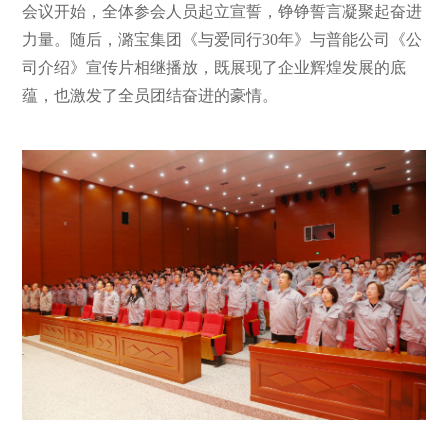
会议开始，全体参会人员起立宣誓，铮铮誓言凝聚起奋进
力量。随后，潞宝集团《与爱同行
30年》与普能公司《
公
司介绍
》宣传片相继播放，既展现了企业辉煌发展的底
蕴，也激发了全员团结奋进的
豪情。