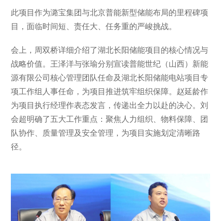
此项目作为潞宝集团与北京普能新型储能布局的里程碑项
目，面临时间短、责任大、任务重的严峻挑战。
会上，周双桥详细介绍了湖北长阳储能项目的核心情况与
战略价值。王泽洋与张瑜分别宣读普能世纪（山西）新能
源有限公司核心管理团队任命及湖北长阳储能电站项目专
项工作组人事任命，为项目推进筑牢组织保障。赵延龄作
为项目执行经理作表态发言，传递出全力以赴的决心。刘
会超明确了五大工作重点：聚焦人力组织、物料保障、团
队协作、质量管理及安全管理，为项目实施划定清晰路
径。