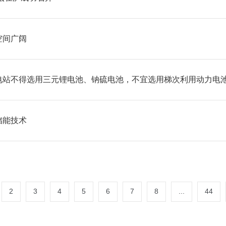
空间广阔
电站不得选用三元锂电池、钠硫电池，不宜选用梯次利用动力电
储能技术
2
3
4
5
6
7
8
...
44