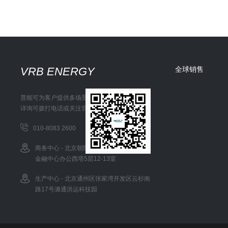
VRB ENERGY
全球销售
普能可为客户提供多场景储能解决方案
详询可拨打电话或关注官方微信
010-8083 2600
商务中心 - 北京朝阳区东三环中路1号环球
金融中心办公西塔5层12-13室
生产中心 - 北京通州区张家湾开发区云杉南
路17号潞通洪运科技园