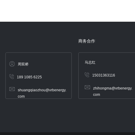
商务合作
马志红
周双桥
15031363116
189 1085 6225
zhihongma@vrbenergy.
shuangqiaozhou@vrbenergy.
com
com