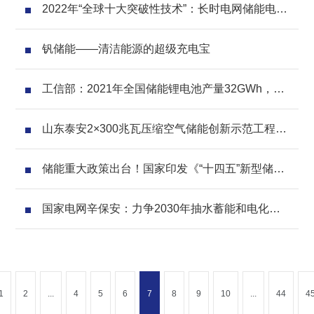
2022年“全球十大突破性技术”：长时电网储能电池
名列其中
钒储能——清洁能源的超级充电宝
工信部：2021年全国储能锂电池产量32GWh，同
比增长146%
山东泰安2×300兆瓦压缩空气储能创新示范工程召
开可行性研究报告评审会
储能重大政策出台！国家印发《“十四五”新型储能
发展实施方案》
国家电网辛保安：力争2030年抽水蓄能和电化学
储能分别达到100GW
1
2
...
4
5
6
7
8
9
10
...
44
4