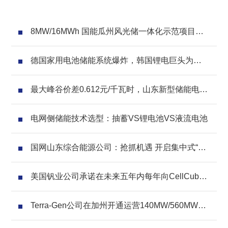
8MW/16MWh 国能瓜州风光储一体化示范项目储
能系统采购
德国家用电池储能系统爆炸，韩国锂电巨头为供
应商！
最大峰谷价差0.612元/千瓦时，山东新型储能电力
现货交易迎重大利好
电网侧储能技术选型：抽蓄VS锂电池VS液流电池
国网山东综合能源公司：抢抓机遇 开启集中式“共
享储能”应用新格局
美国钒业公司承诺在未来五年内每年向CellCube
公司供应300万升钒电解液
Terra-Gen公司在加州开通运营140MW/560MWh
电池储能项目