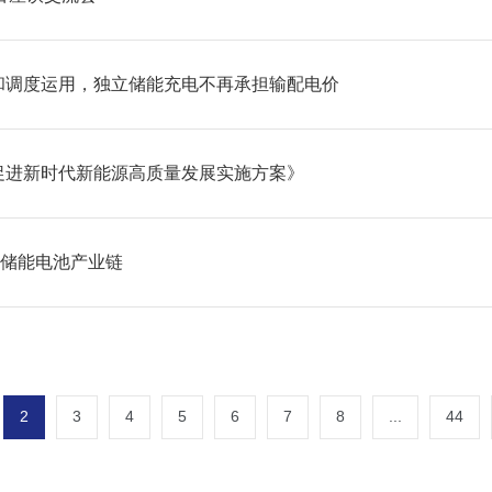
和调度运用，独立储能充电不再承担输配电价
促进新时代新能源高质量发展实施方案》
液流储能电池产业链
2
3
4
5
6
7
8
...
44