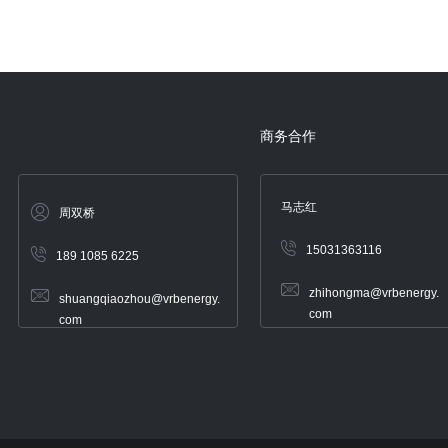
商务合作
马志红
周双桥
15031363116
189 1085 6225
zhihongma@vrbenergy.
shuangqiaozhou@vrbenergy.
com
com