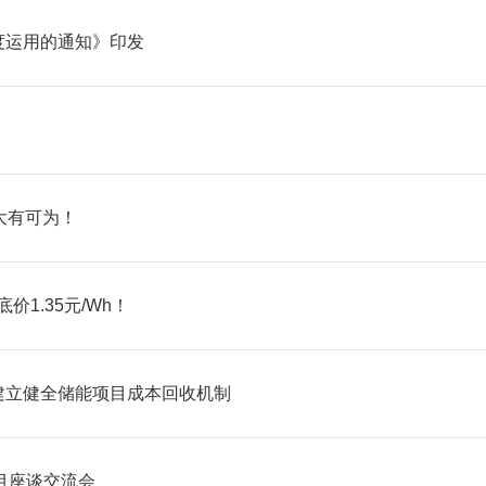
度运用的通知》印发
大有可为！
价1.35元/Wh！
建立健全储能项目成本回收机制
目座谈交流会