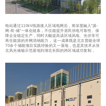
电站通过110kV线路接入区域电网后，将深度融入“源-
网-荷-储”一体化链条，不仅能提升居民供电可靠性、保
障企业稳定生产，同时大幅提高该区域风电、光伏等可
再生能源的并网消纳能力 。这一成果既是北京普能全球
70余个储能项目实践经验的又一落地，也是其技术从张
北风光储输示范基地到湖北长阳的跨区域成功复制 。