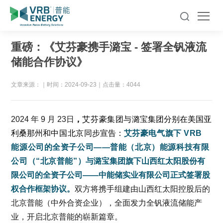
重磅：《艾芬豪携手潞宝 - 签署全钒液流
储能合作协议》
文章来源：
｜
时间：2024-09-23
｜
点击量：4044
2024 年 9 月 23日
，
艾芬豪集团与
潞宝集团分别在美国亚
利桑那州和
中国北京
同步宣告：
艾芬豪电气旗下 VRB
能源公司的全资子公司——普能（北京）能源科技有限
公司（“北京普能”）
与潞宝集团旗下山西红太阳股份有
限公司的全资子公司——中能储实业有限公司正式签署股
权合作框架协议。
双方将携手组建由山西红太阳控股后的
北京普能（中外合资企业），全面发力全钒液流储能产
业，开启北京普能的崭新篇章。