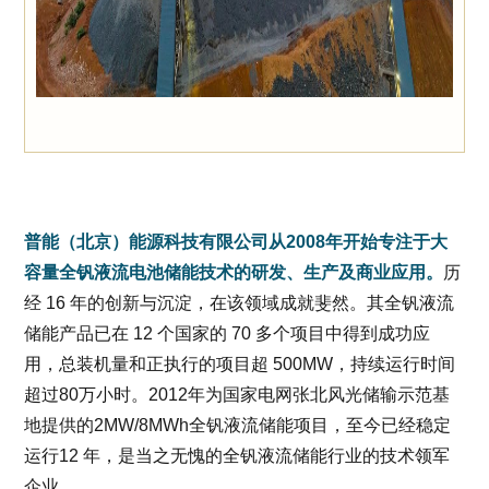
普能（北京）能源科技有限公司从2008年开始专注于大
容量全钒液流电池储能技术的研发、生产及商业应用。
历
经 16 年的创新与沉淀，在该领域成就斐然。其全钒液流
储能产品已在 12 个国家的 70 多个项目中得到成功应
用，总装机量和正执行的项目超 500MW，持续运行时间
超过80万小时。2012年为国家电网张北风光储输示范基
地提供的2MW/8MWh全钒液流储能项目，至今已经稳定
运行12 年，是当之无愧的全钒液流储能行业的技术领军
企业。