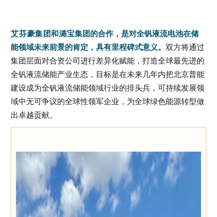
艾芬豪集团和
潞宝集团的合作，是对全钒液流电池在储
能领域未来前景的肯定，具有里程碑式意义。
双方将通过
集团层面对合资公司进行差异化赋能，打造全球最先进的
全钒液流储能产业生态，目标是在未来几年内把北京普能
建设成为全钒液流储能领域行业的排头兵，可持续发展领
域中无可争议的全球性领军企业，为全球绿色能源转型做
出卓越贡献。